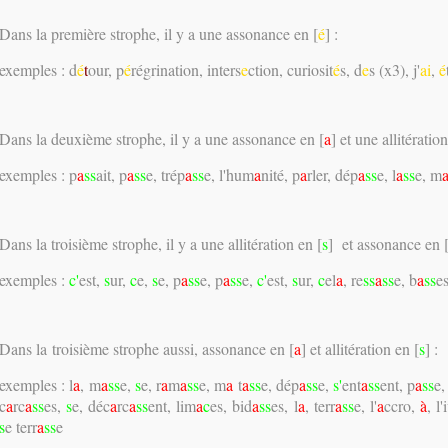
Dans la première strophe, il y a une assonance en [
é
] :
exemples : d
é
t
our, p
é
régrination, inters
e
ction, curiosit
é
s, d
e
s (x3), j'
ai
,
é
Dans la deuxième strophe, il y a une assonance en [
a
] et une allitératio
exemples : p
a
ss
ait, p
a
ss
e, trép
a
ss
e, l'hum
a
nité, p
a
rler, dép
a
ss
e, l
a
ss
e, m
Dans la troisième strophe, il y a une allitération en [
s
] et assonance en 
exemples :
c'
est,
s
ur,
c
e,
s
e, p
a
ss
e, p
a
ss
e,
c'
est,
s
ur,
c
el
a
, re
ss
a
ss
e, b
a
ss
e
Dans la troisième strophe aussi, assonance en [
a
] et allitération en [
s
] :
exemples : l
a
, m
a
ss
e,
s
e, r
a
m
a
ss
e, m
a
t
a
ss
e, dép
a
ss
e,
s'
ent
a
ss
ent, p
a
ss
e
c
a
rc
a
ss
es,
s
e, déc
a
rc
a
ss
ent, lim
a
c
es, bid
a
ss
es, l
a
, terr
a
ss
e, l'
a
ccro,
à
, l'
s
e terr
a
ss
e