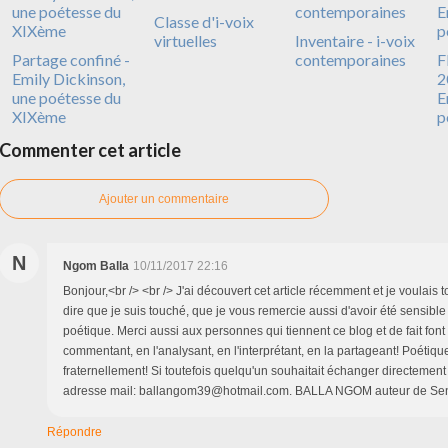
Classe d'i-voix
virtuelles
Inventaire - i-voix
Partage confiné -
contemporaines
F
Emily Dickinson,
2
une poétesse du
E
XIXème
p
Commenter cet article
Ajouter un commentaire
N
Ngom Balla
10/11/2017 22:16
Bonjour,<br /> <br /> J'ai découvert cet article récemment et je voulais
dire que je suis touché, que je vous remercie aussi d'avoir été sensible
poétique. Merci aussi aux personnes qui tiennent ce blog et de fait font v
commentant, en l'analysant, en l'interprétant, en la partageant! Poétiq
fraternellement! Si toutefois quelqu'un souhaitait échanger directement
adresse mail: ballangom39@hotmail.com. BALLA NGOM auteur de Sent
Répondre