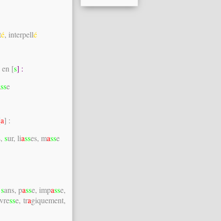
t
é
, interpell
é
n en [
s
] :
a
ss
e
[
a
] :
s,
s
ur, li
a
ss
es, m
a
ss
e
,
s
ans, p
a
ss
e, imp
a
ss
e,
ivre
ss
e, tr
a
giquement,