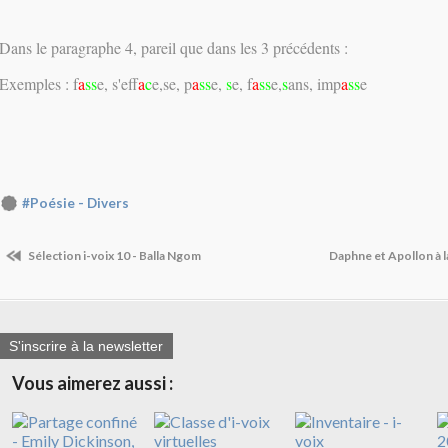
Dans le paragraphe 4, pareil que dans les 3 précédents :
Exemples : f
a
ss
e, s'eff
a
c
e,se, p
a
ss
e,
s
e, f
a
ss
e,
s
ans, imp
a
ss
e
#Poésie - Divers
Sélection i-voix 10 - Balla Ngom
Daphne et Apollon à l
S'inscrire à la newsletter
Vous aimerez aussi :