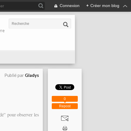
Connexion
+
Créer mon blog
vre
Publié par
Gladys
0
Repost
dé" pour observer les