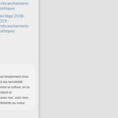
lorilège 2018-
019 -
mbranchements
oétiques
 tout simplement vous
 à ma sensibilité
ivre la culture, en la
uement et
 avec moi, voici mon
iments au coeur.