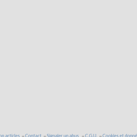
op articles
Contact
Signaler un abus
C.G.U.
Cookies et donné