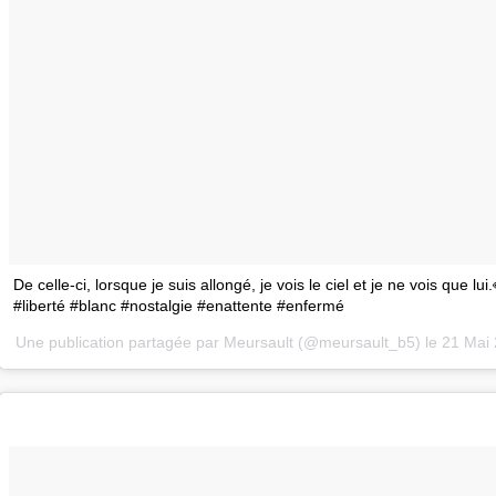
De celle-ci, lorsque je suis allongé, je vois le ciel et je ne vois que lui
#liberté #blanc #nostalgie #enattente #enfermé
Une publication partagée par Meursault (@meursault_b5) le
21 Mai