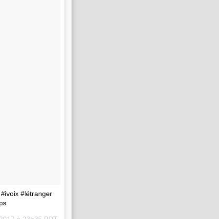
#ivoix #létranger
ps