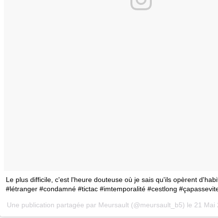
Le plus difficile, c'est l'heure douteuse où je sais qu'ils opèrent d'hab
#létranger #condamné #tictac #imtemporalité #cestlong #çapassevit
Une publication partagée par Meursault (@meursault_b5) le
21 Mai