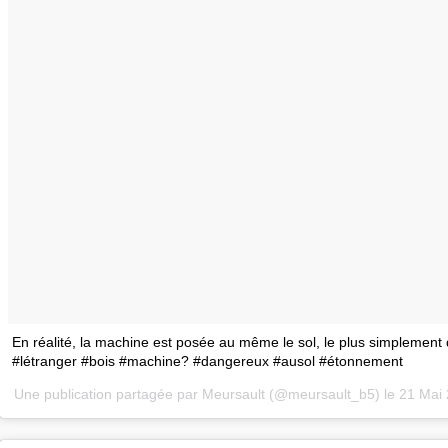
En réalité, la machine est posée au même le sol, le plus simplement
#létranger #bois #machine? #dangereux #ausol #étonnement
Une publication partagée par Meursault (@meursault_b5) le
21 Mai