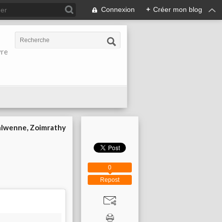
Connexion
+
Créer mon blog
vre
Malwenne, Zoimrathy
0
Repost