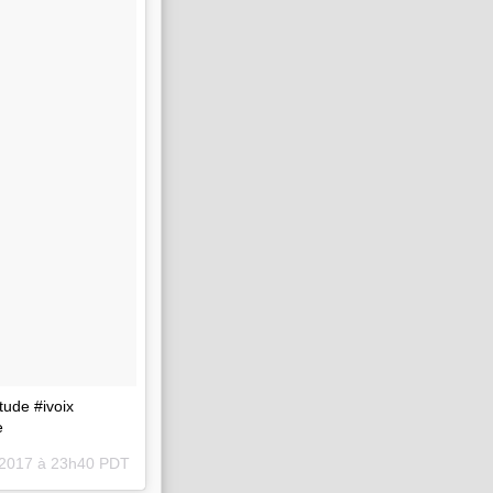
itude #ivoix
e
 2017 à 23h40 PDT