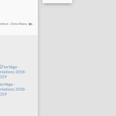
enton - Zéno Bianu
lorilège -
réations 2018-
019