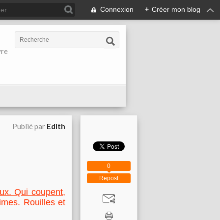
Connexion
+
Créer mon blog
vre
Publié par
Edith
0
Repost
ux. Qui coupent,
imes. Rouilles et