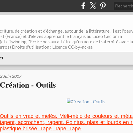
riture, de création et d'échange, autour de la littérature. Il est l'oeu
st (France) et d'élèves apprenant le français au Liceo Cecioni à
ojet eTwinning. "Ecrire ne saurait être qu'un acte de fraternité avec la
rros) Droits d'utilisation : Licence CC-by-nc-sa
ct
2 Juin 2017
Création - Outils
Outils en vrac et mêlés. Méli-mélo de couleurs et méta
tapent, accrochent, rapent. Pointus, plats et lourds en r
plastique brisée. Tape. Tape. Tape.