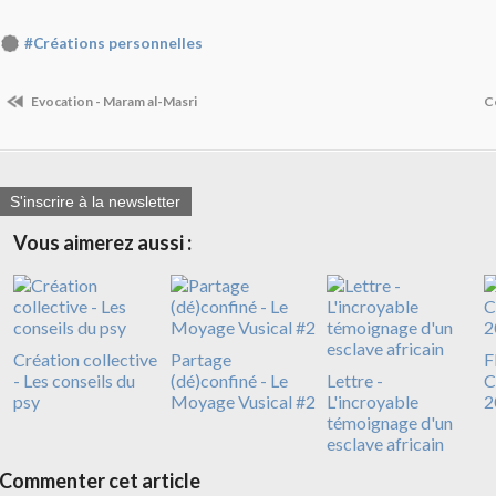
#Créations personnelles
Evocation - Maram al-Masri
C
S'inscrire à la newsletter
Vous aimerez aussi :
Création collective
Partage
F
- Les conseils du
(dé)confiné - Le
Lettre -
C
psy
Moyage Vusical #2
L'incroyable
2
témoignage d'un
esclave africain
Commenter cet article