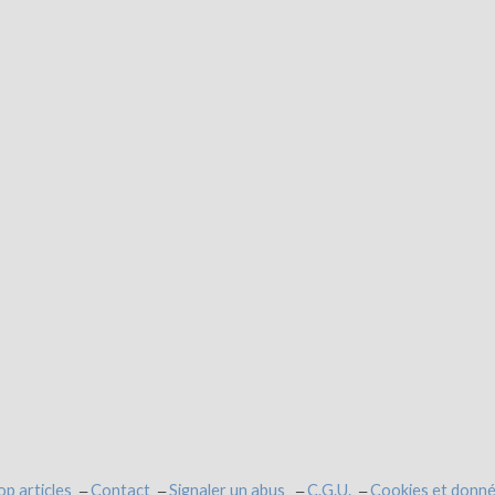
op articles
Contact
Signaler un abus
C.G.U.
Cookies et donné