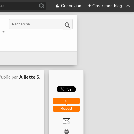
Connexion
+
Créer mon blog
vre
Publié par
Juliette S.
0
Repost