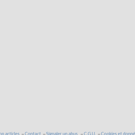
op articles
Contact
Signaler un abus
C.G.U.
Cookies et donné