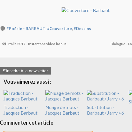
,
,
#Poésie - BARBAUT
#Couverture
#Dessins
Italie 2017 - Instantané vidéo bonus
Dialogue - L
S'inscrire à la newsletter
Vous aimerez aussi :
S
Traduction -
Nuage de mots -
Substitution -
Jacques Barbaut
Jacques Barbaut
Barbaut / Jarry +6
Commenter cet article