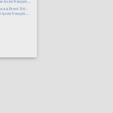
uca à Brest 3/6 :
n lycée français ...