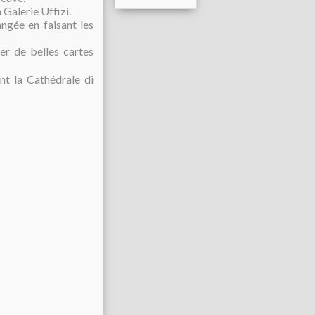
 Galerie Uffizi.
ngée en faisant les
er de belles cartes
nt la Cathédrale di