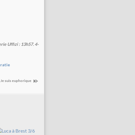
ie Uffizi : 13h57. 4-
ratie
 Je suis euphorique