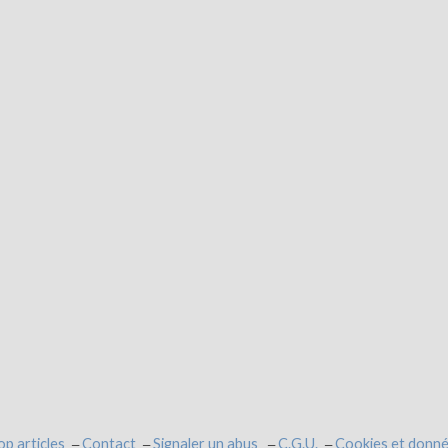
op articles
Contact
Signaler un abus
C.G.U.
Cookies et donné