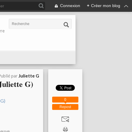
Connexion
+
Créer mon blog
vre
ublié par
Juliette G
Juliette G)
0
Repost
leuve.