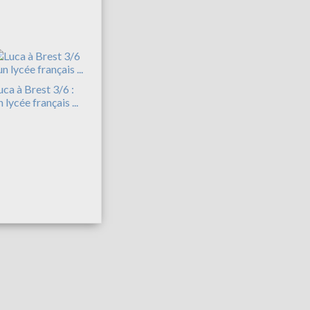
uca à Brest 3/6 :
n lycée français ...