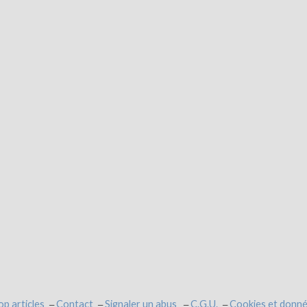
op articles
Contact
Signaler un abus
C.G.U.
Cookies et donné