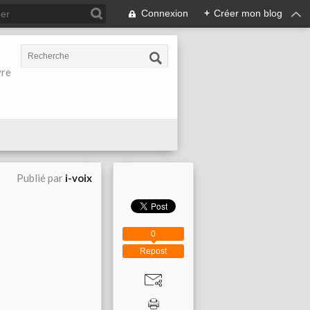
Connexion
+
Créer mon blog
vre
Publié par
i-voix
0
Repost