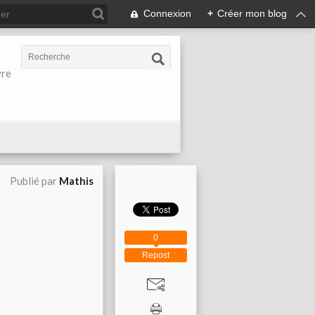
Connexion
+
Créer mon blog
vre
Publié par
Mathis
0
Repost