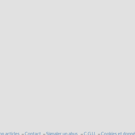
op articles
Contact
Signaler un abus
C.G.U.
Cookies et donné