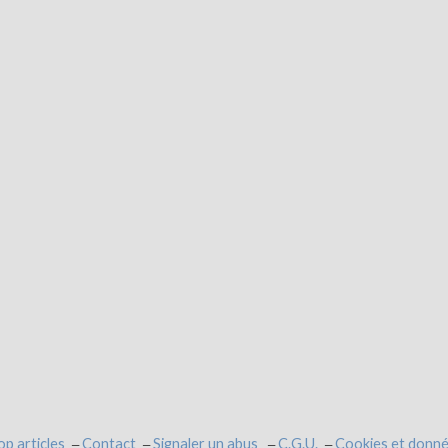
op articles
Contact
Signaler un abus
C.G.U.
Cookies et donné