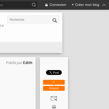
Connexion
+
Créer mon blog
vre
Publié par
Edith
0
Repost