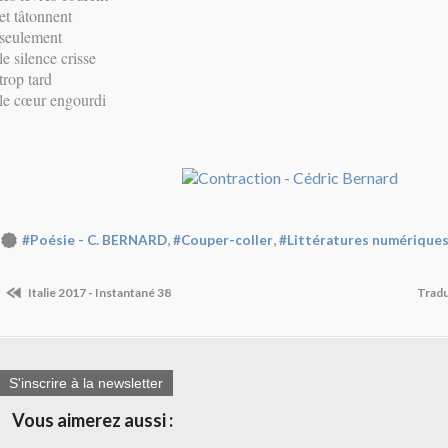
et tâtonnent
seulement
le silence crisse
trop tard
le cœur engourdi
,
,
#Poésie - C. BERNARD
#Couper-coller
#Littératures numérique
Italie 2017 - Instantané 38
Tradu
S'inscrire à la newsletter
Vous aimerez aussi :