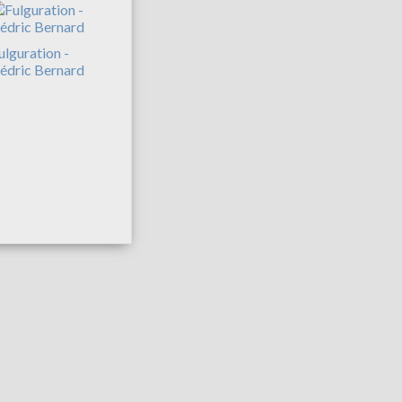
ulguration -
édric Bernard