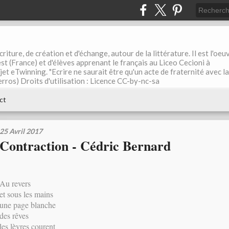
riture, de création et d'échange, autour de la littérature. Il est l'oeu
st (France) et d'élèves apprenant le français au Liceo Cecioni à
ojet eTwinning. "Ecrire ne saurait être qu'un acte de fraternité avec la
rros) Droits d'utilisation : Licence CC-by-nc-sa
ct
25 Avril 2017
Contraction - Cédric Bernard
Au revers
et sous les mains
une page blanche
des rêves
les lèvres courent