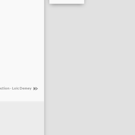
s
ction - Loïc Demey