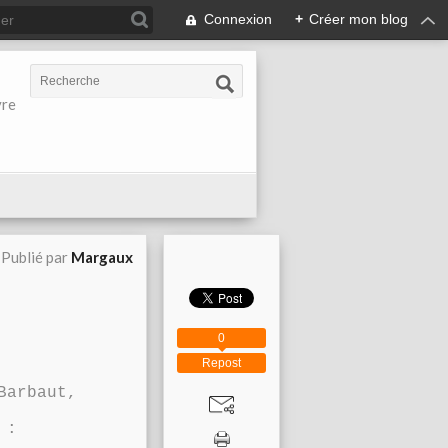
Connexion
+
Créer mon blog
vre
Publié par
Margaux
0
Repost
 Barbaut,
 :