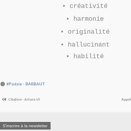
• créativité
• harmonie
• originalité
• hallucinant
• habilité
#Poésie - BARBAUT
Citation - Arturo Ui
Appel
S'inscrire à la newsletter