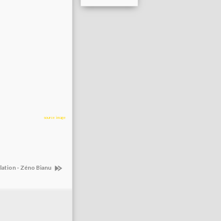
source image
lation - Zéno Bianu