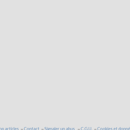
op articles
Contact
Signaler un abus
C.G.U.
Cookies et donné