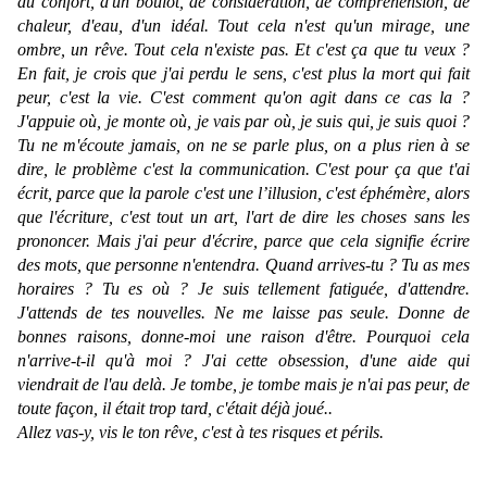
du confort, d'un boulot, de considération, de compréhension, de
chaleur, d'eau, d'un idéal. Tout cela n'est qu'un mirage, une
ombre, un rêve. Tout cela n'existe pas. Et c'est ça que tu veux ?
En fait, je crois que j'ai perdu le sens, c'est plus la mort qui fait
peur, c'est la vie. C'est comment qu'on agit dans ce cas la ?
J'appuie où, je monte où, je vais par où, je suis qui, je suis quoi ?
Tu ne m'écoute jamais, on ne se parle plus, on a plus rien à se
dire, le problème c'est la communication. C'est pour ça que t'ai
écrit, parce que la parole c'est une l’illusion, c'est éphémère, alors
que l'écriture, c'est tout un art, l'art de dire les choses sans les
prononcer. Mais j'ai peur d'écrire, parce que cela signifie écrire
des mots, que personne n'entendra. Quand arrives-tu ? Tu as mes
horaires ? Tu es où ? Je suis tellement fatiguée, d'attendre.
J'attends de tes nouvelles. Ne me laisse pas seule. Donne de
bonnes raisons, donne-moi une raison d'être. Pourquoi cela
n'arrive-t-il qu'à moi ? J'ai cette obsession, d'une aide qui
viendrait de l'au delà. Je tombe, je tombe mais je n'ai pas peur, de
toute façon, il était trop tard, c'était déjà joué..
Allez vas-y, vis le ton rêve, c'est à tes risques et périls.