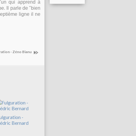
'un qui apprend à
. Il parle de "bien
eptième ligne il ne
ration - Zéno Bianu
ulguration -
édric Bernard