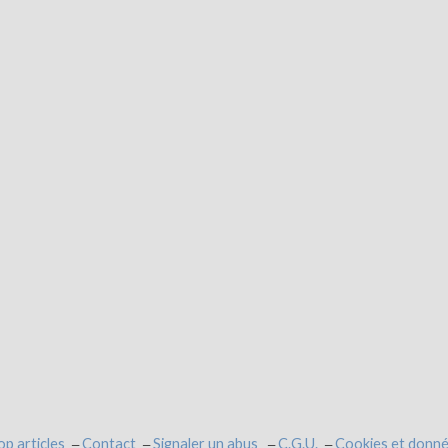
op articles
Contact
Signaler un abus
C.G.U.
Cookies et donné