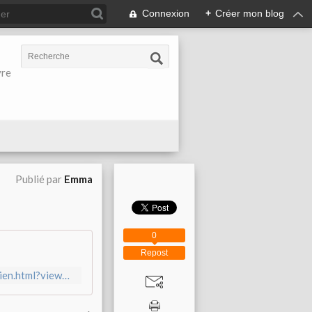
Connexion
+
Créer mon blog
vre
Publié par
Emma
0
Repost
https://lefilamenttire.blogspot.fr/2016/09/comprenons-nous-bien.html?view=flipcard