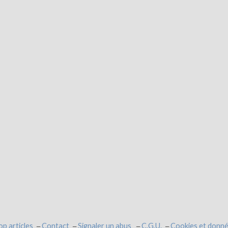
op articles
Contact
Signaler un abus
C.G.U.
Cookies et donné