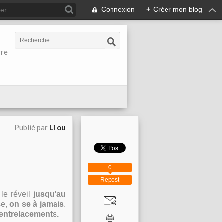
Connexion
+
Créer mon blog
vre
Publié par
Lilou
0
Repost
le réveil
jusqu'au
e,
on se à jamais
.
entrelacements.