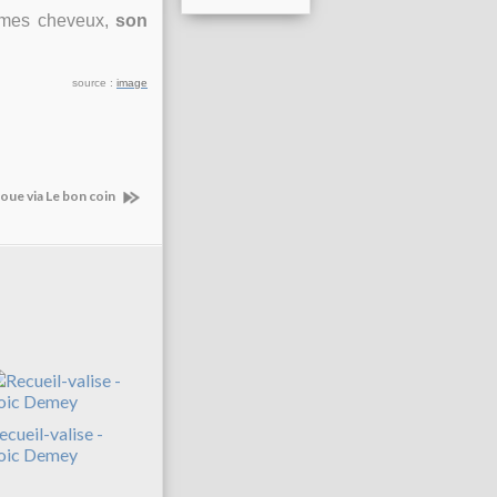
, mes cheveux,
son
source :
image
oue via Le bon coin
ecueil-valise -
oic Demey