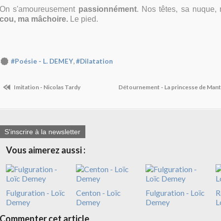
On s'amoureusement
passionnément
. Nos têtes, sa nuque
cou, ma mâchoire.
Le pied.
,
#Poésie - L. DEMEY
#Dilatation
Imitation - Nicolas Tardy
Détournement - La princesse de Mant
S'inscrire à la newsletter
Vous aimerez aussi :
Fulguration - Loïc
Centon - Loïc
Fulguration - Loïc
R
Demey
Demey
Demey
L
Commenter cet article