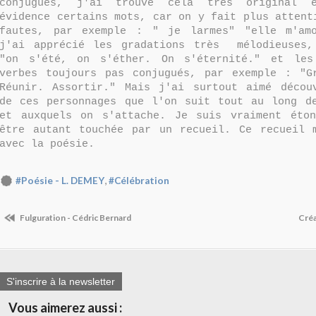
conjugués, j'ai trouvé cela très original
évidence certains mots, car on y fait plus attent
fautes, par exemple : " je larmes" "elle m'amo
j'ai apprécié les gradations très mélodieuses,
"on s'été, on s'éther. On s'éternité." et les
verbes toujours pas conjugués, par exemple : "G
Réunir. Assortir." Mais j'ai surtout aimé décou
de ces personnages que l'on suit tout au long d
et auxquels on s'attache. Je suis vraiment éton
être autant touchée par un recueil. Ce recueil 
avec la poésie.
,
#Poésie - L. DEMEY
#Célébration
Fulguration - Cédric Bernard
Créa
S'inscrire à la newsletter
Vous aimerez aussi :