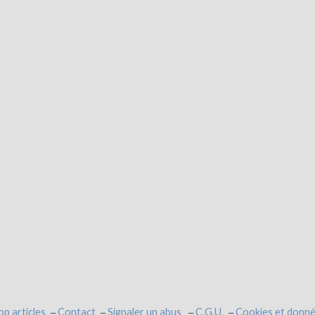
op articles
Contact
Signaler un abus
C.G.U.
Cookies et donné