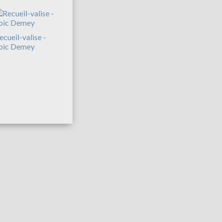
ecueil-valise -
oic Demey