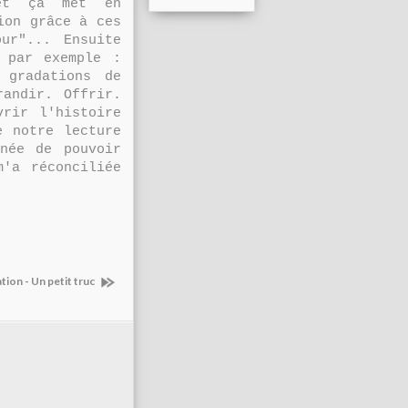
 et ça met en
ion grâce à ces
ur"... Ensuite
 par exemple :
 gradations de
randir. Offrir.
vrir l'histoire
e notre lecture
née de pouvoir
m'a réconciliée
tion - Un petit truc