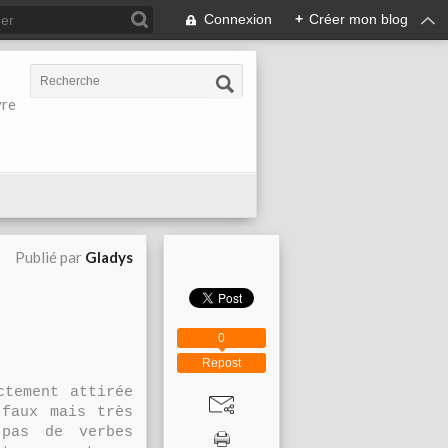
Connexion
+
Créer mon blog
vre
Publié par
Gladys
0
Repost
ctement attirée
 faux mais très
 pas de verbes