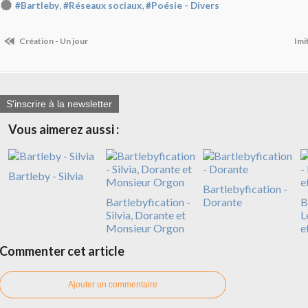
,
,
#Bartleby
#Réseaux sociaux
#Poésie - Divers
Création - Un jour
Imi
S'inscrire à la newsletter
Vous aimerez aussi :
Bartleby - Silvia
Bartlebyfication -
Bartlebyfication -
Dorante
B
Silvia, Dorante et
L
Monsieur Orgon
e
Commenter cet article
Ajouter un commentaire