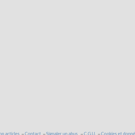
op articles
Contact
Signaler un abus
C.G.U.
Cookies et donné