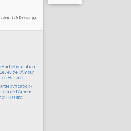
tation - Loïc Demey
artlebyfication -
e Jeu de l'Amour
t du Hasard