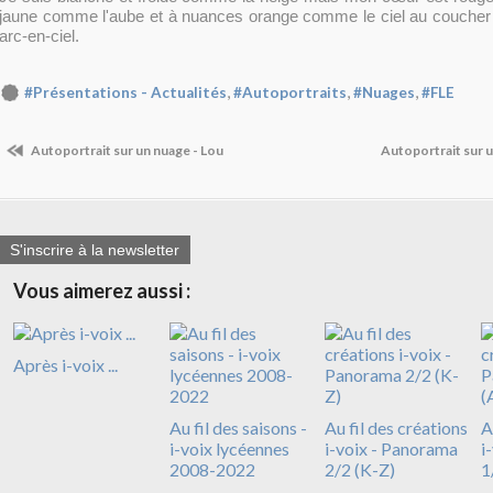
jaune comme l'aube et à nuances orange comme le ciel au coucher d
arc-en-ciel.
,
,
,
#Présentations - Actualités
#Autoportraits
#Nuages
#FLE
Autoportrait sur un nuage - Lou
Autoportrait sur 
S'inscrire à la newsletter
Vous aimerez aussi :
Après i-voix ...
Au fil des saisons -
Au fil des créations
A
i-voix lycéennes
i-voix - Panorama
i
2008-2022
2/2 (K-Z)
1