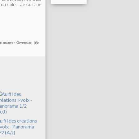
u soleil. Je suis un
un nuage - Gwendan
u fil des créations
-voix - Panorama
/2 (A/J)