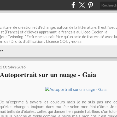
riture, de création et d'échange, autour de la littérature. Il est l'oeu
st (France) et d'élèves apprenant le français au Liceo Cecioni à
ojet eTwinning. "Ecrire ne saurait être qu'un acte de fraternité avec la
rros) Droits d'utilisation : Licence CC-by-nc-sa
ct
2 Octobre 2016
Autoportrait sur un nuage - Gaia
Je m'exprime à travers les couleurs mais je ne suis pas une co
qu'elles changent toujours dans ma tête selon mon état d'âme. Je
nuit brillante d'étoiles, celles qui dansent en pointe habillées d'un tut
Je suis blanche et froide comme la neige mais mon cœur est rouge 