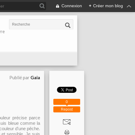
Connexion
+
Créer mon blog
vre
Publié par
Gaia
0
Repost
uleur précise parce
 suis bleue comme la
u couleur d'une pêche.
et sensible. Je suis