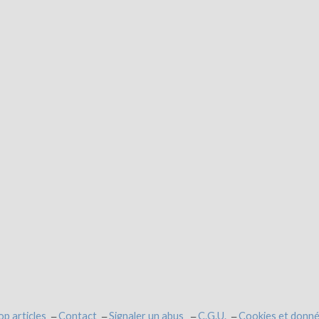
op articles
Contact
Signaler un abus
C.G.U.
Cookies et donné