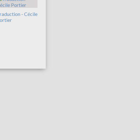
raduction - Cécile
ortier