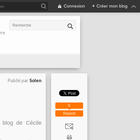
Connexion
+
Créer mon blog
vre
Publié par
Solen
0
Repost
 blog de Cécile