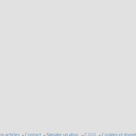
op articles
Contact
Signaler un abus
C.G.U.
Cookies et donné