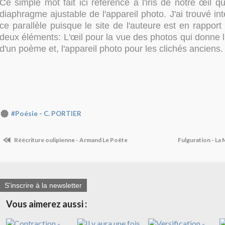
Ce simple mot fait ici référence à l'iris de notre œil q
diaphragme ajustable de l'appareil photo. J'ai trouvé int
ce parallèle puisque le site de l'auteure est en rapport
deux éléments: L'œil pour la vue des photos qui donne lie
d'un poème et, l'appareil photo pour les clichés anciens.
#Poésie - C. PORTIER
Réécriture oulipienne - Armand Le Poête
Fulguration - La
S'inscrire à la newsletter
Vous aimerez aussi :