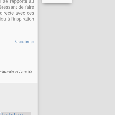
ui se rapporte au
éressant de faire
 directe avec ces
u à l'inspiration
Source image
 Ménagerie de Verre