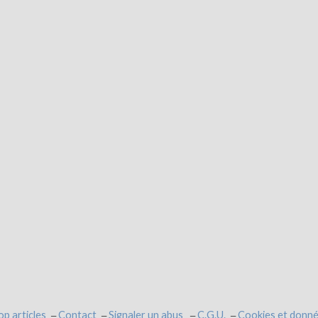
op articles
Contact
Signaler un abus
C.G.U.
Cookies et donné