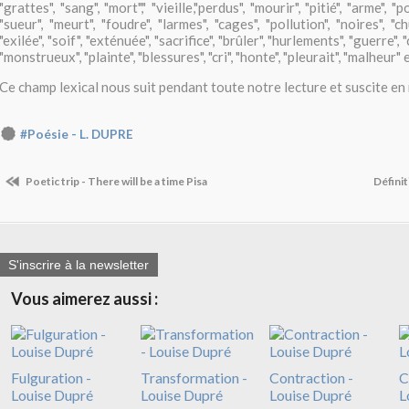
"grattes", "sang", "mort"," "vieille,"perdus", "mourir", "pitié", "arme", "po
"sueur", "meurt", "foudre", "larmes", "cages", "pollution", "noires", "chu
"exilée", "soif", "exténuée", "sacrifice", "brûler", "hurlements", "guerre",
"monstrueux", "plainte", "blessures", "cri", "honte", "pleurait", "malheur" e
Ce champ lexical nous suit pendant toute notre lecture et suscite en n
#Poésie - L. DUPRE
Poetic trip - There will be a time Pisa
Défini
S'inscrire à la newsletter
Vous aimerez aussi :
Fulguration -
Transformation -
Contraction -
C
Louise Dupré
Louise Dupré
Louise Dupré
L