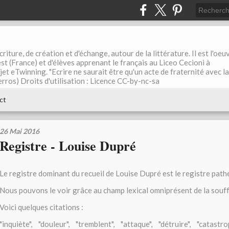
riture, de création et d'échange, autour de la littérature. Il est l'oeu
st (France) et d'élèves apprenant le français au Liceo Cecioni à
ojet eTwinning. "Ecrire ne saurait être qu'un acte de fraternité avec la
rros) Droits d'utilisation : Licence CC-by-nc-sa
ct
26 Mai 2016
Registre - Louise Dupré
Le registre dominant du recueil de Louise Dupré est le registre path
Nous pouvons le voir grâce au champ lexical omniprésent de la souf
Voici quelques citations :
"inquiète", "douleur", "tremblent", "attaque", "détruire", "catastro