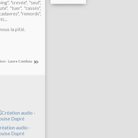
ing", "crevée", "seul",
te", "tuer", "cassés",
 "cadavres", "remords",
tc...
ous la pitié.
tion - Laure Cambau
réation audio -
ouise Dupré