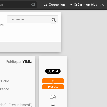
Connexion
+
Créer mon blog
vre
Publié par
Yildiz
étique.
0
Repost
france.
phe", "terriblement",