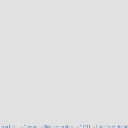
op articles
Contact
Signaler un abus
C.G.U.
Cookies et donné