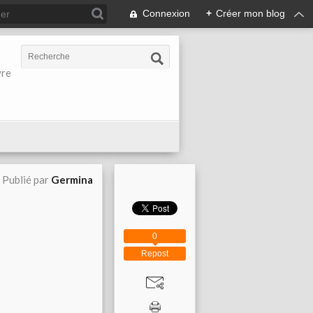
Connexion
+
Créer mon blog
vre
Publié par
Germina
0
Repost