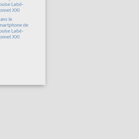
ans le
martphone de
ouise Labé-
onnet XXI