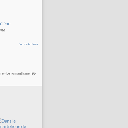
ène
Source tableau
aire - Le romantisme