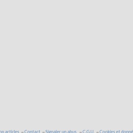
op articles
Contact
Signaler un abus
C.G.U.
Cookies et donné