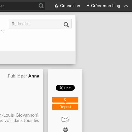
Connexion
+
Créer mon blog
vre
Publié par
Anna
0
Repost
an-Louis Giovannoni,
ns voir dans tous les