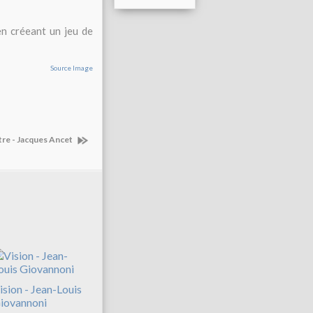
en créeant un jeu de
Source Image
tre - Jacques Ancet
ision - Jean-Louis
iovannoni