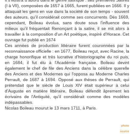
Il s'illustra d'abord dans le genre satirique : ses premières Satires
(I à VII), composées de 1657 à 1665, furent publiées en 1666. Il y
attaquait les gens en vue dans la société de son temps - souvent
des auteurs, qu'il considérait comme ses concurrents. Dès 1669,
cependant, Boileau évolua, sans doute sous l'influence des
milieux qu'il fréquentait Renonçant à la satire, il se mit alors à
travailler à la composition d'un Art poétique, inspiré d'Horace. Cet
ouvrage fut publié en 1674
Ces années de production littéraire furent couronnées par la
reconnaissance officielle : en 1677, Boileau reçut, avec Racine, la
charge honorifique et très lucrative d'historiographe du roi puis,
en 1684, il fut élu à l'Académie française. Boileau devint
également le chef de file des Anciens dans la célèbre querelle
des Anciens et des Modernes qui l'opposa au Moderne Charles
Perrault, de 1687 à 1694. Opposé aux thèses de Perrault, qui
prétendait que le siècle de Louis XIV était supérieur à celui
d'Auguste en matière littéraire, Boileau défendit âprement les
écrivains de l'Antiquité, qu'il considérait comme des modèles
indépassables.
Nicolas Boileau mourut le 13 mars 1711, à Paris.
photo
source