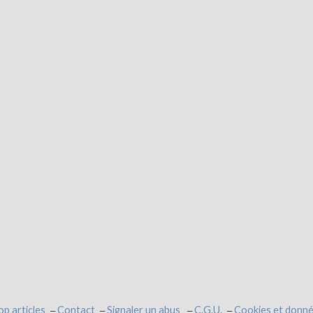
op articles
Contact
Signaler un abus
C.G.U.
Cookies et donné