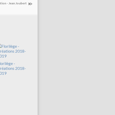
ation - Jean Joubert
lorilège -
réations 2018-
019