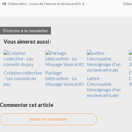
Didascalies - Le jeu de l'amour et du hasard III, 6
Dilat
S'inscrire à la newsletter
Vous aimerez aussi :
Création collective
Partage
F
- Les conseils du
(dé)confiné - Le
Lettre -
C
psy
Moyage Vusical #2
L'incroyable
2
témoignage d'un
esclave africain
Commenter cet article
Ajouter un commentaire