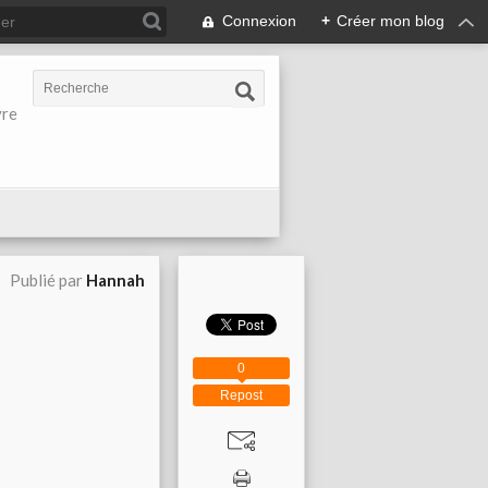
Connexion
+
Créer mon blog
vre
Publié par
Hannah
0
Repost