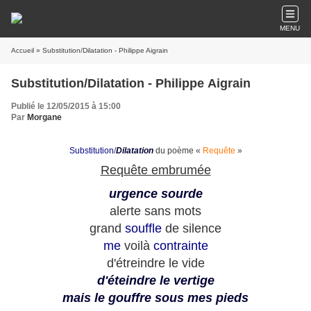
MENU
Accueil
» Substitution/Dilatation - Philippe Aigrain
Substitution/Dilatation - Philippe Aigrain
Publié le 12/05/2015 à 15:00
Par
Morgane
Substitution
/
Dilatation
du poème «
Requête
»
Requête embrumée
urgence sourde
alerte sans mots
grand
souffle
de silence
me
voilà
contrainte
d'étreindre le vide
d'éteindre le vertige
mais le gouffre sous mes pieds