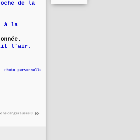
roche de la
e à la
donnée.
ait l'air.
Photo personnelle
aisons dangereuses 3