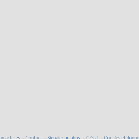
op articles
Contact
Signaler un abus
C.G.U.
Cookies et donné