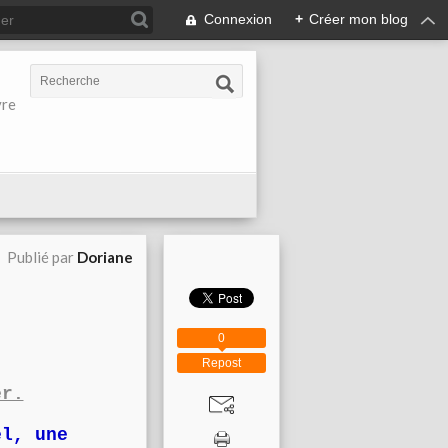
Connexion
+
Créer mon blog
vre
Publié par
Doriane
0
Repost
er.
el, une