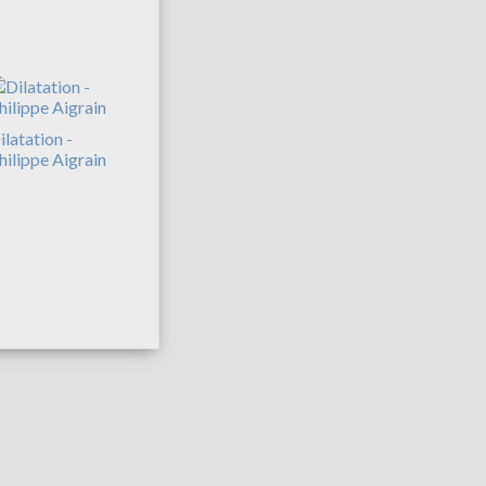
ilatation -
hilippe Aigrain