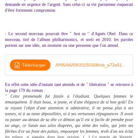
demande en urgence de l'argent. Sans celui-ci sa vie parisienne risquerait
d'être fortement compromise.
- Le second morceau pourrait être " Just so " d'Agnès Obel. Dans ce
morceau, tiré de l'album philharmonics, et sorti en 2010, les paroles
portent sur une idée, un moment ou une personne que l'on attend.
Télécharger
/0/95/66/59/20150308/ob_e72e51_agnes-obel-just-so
En effet cette idée d'instant tant attendu et de " libération " se retrouve à
la page 179 du roman :
" Cette promenade fut fatale à l'étudiant. Quelques femmes le
remarquèrent. Il était beau, si jeune, et d'une élégance de si bon goût! En
se voyant l'objet d'une attention si admirative, il ne pensa plus à ses
soeurs, ni à sa tante dépouillées, ni à ses vertueuses répugnances. Il avait
vu passer au-dessus de sa tête ce démon qu'il est si facile de prendre pour
un ange, ce Satan aux ailes diaprées, qui sème des rubis, qui jette ses
flèches d'or au front des palais, empourpre les femmes, revêt d'un sot éclat
les trônes, si simples dans leur origine. [...] La parole de Vautrin,