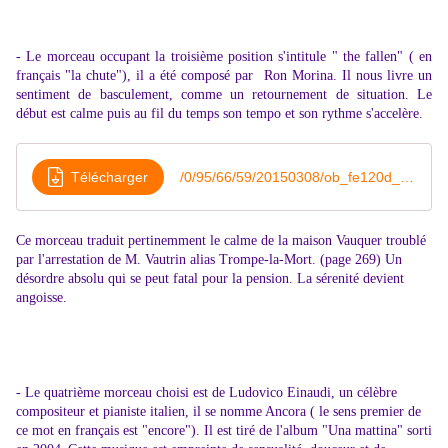
- Le morceau occupant la troisième position s'intitule " the fallen" ( en
français "la chute"), il a été composé par Ron Morina. Il nous livre un
sentiment de basculement, comme un retournement de situation. Le
début est calme puis au fil du temps son tempo et son rythme s'accelère.
Télécharger
/0/95/66/59/20150308/ob_fe120d_ron-morina-the-fallen
Ce morceau traduit pertinemment le calme de la maison Vauquer troublé
par l'arrestation de M. Vautrin alias Trompe-la-Mort. (page 269) Un
désordre absolu qui se peut fatal pour la pension. La sérenité devient
angoisse.
- Le quatrième morceau choisi est de Ludovico Einaudi, un célèbre
compositeur et pianiste italien, il se nomme Ancora ( le sens premier de
ce mot en français est "encore"). Il est tiré de l'album "Una mattina" sorti