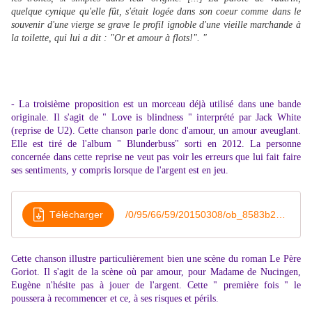
quelque cynique qu'elle fût, s'était logée dans son coeur comme dans le
souvenir d'une vierge se grave le profil ignoble d'une vieille marchande à
la toilette, qui lui a dit : "Or et amour à flots!". "
- La troisième proposition est un morceau déjà utilisé dans une bande
originale. Il s'agit de " Love is blindness " interprété par Jack White
(reprise de U2). Cette chanson parle donc d'amour, un amour aveuglant.
Elle est tiré de l'album " Blunderbuss" sorti en 2012. La personne
concernée dans cette reprise ne veut pas voir les erreurs que lui fait faire
ses sentiments, y compris lorsque de l'argent est en jeu.
Télécharger
/0/95/66/59/20150308/ob_8583b2_jack-white-love-is-blindness
Cette chanson illustre particulièrement bien une scène du roman Le Père
Goriot. Il s'agit de la scène où par amour, pour Madame de Nucingen,
Eugène n'hésite pas à jouer de l'argent. Cette " première fois " le
poussera à recommencer et ce, à ses risques et périls.