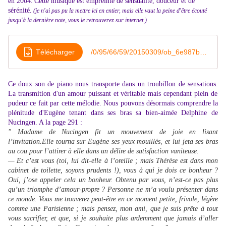
en 2004.
Cette musique est empreinte de sensualité, douceur et de
sérénité.
(je n'ai pas pu la mettre ici en entier, mais elle vaut la peine d'être écouté
jusqu'à la dernière note, vous le retrouverez sur internet.)
Télécharger
/0/95/66/59/20150309/ob_6e987b_ludovico-einaudi-ancora
Ce doux son de piano nous transporte dans un troubillon de sensations.
La transmition d'un amour puissant et véritable mais cependant plein de
pudeur ce fait par cette mélodie.
Nous pouvons désormais comprendre la
plénitude d'Eugène tenant dans ses bras sa bien-aimée Delphine de
Nucingen. A la page 291 :
" Madame
de
Nucingen
fit
un
mouvement
de
joie
en
lisant
l’invitation
.Elle
tourna
sur
Eugène
ses
yeux
mouillés
,
et
lui
jeta
ses
bras
au
cou
pour
l’attirer
à
elle
dans
un
délire
de
satisfaction
vaniteuse
.
—
Et
c’est
vous
(
toi
,
lui
dit
-
elle
à
l’oreille
;
mais
Thérèse
est
dans
mon
cabinet
de
toilette
,
soyons
prudents
!),
vous
à
qui
je
dois
ce
bonheur
?
Oui
,
j’ose
appeler
cela
un
bonheur
.
Obtenu
par
vous
,
n’est
-
ce
pas
plus
qu’un
triomphe
d’amour
-
propre
?
Personne
ne
m’a
voulu
présenter
dans
ce
monde
.
Vous
me
trouverez
peut
-
être
en
ce
moment
petite
,
frivole
,
légère
comme
une
Parisienne
;
mais
pensez
,
mon
ami
,
que
je
suis
prête
à
tout
vous
sacrifier
,
et
que
,
si
je
souhaite
plus
ardemment
que
jamais
d’aller