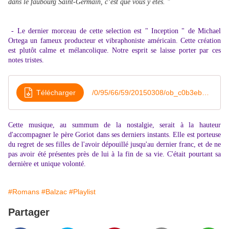
dans
le
faubourg
Saint
-
Germain
,
c’est
que
vous
y
êtes
. "
- Le dernier morceau de cette selection est " Inception " de Michael
Ortega un fameux producteur et vibraphoniste américain. Cette création
est plutôt calme et mélancolique. Notre esprit se laisse porter par ces
notes tristes.
Télécharger
/0/95/66/59/20150308/ob_c0b3eb_inception-michael-ortega
Cette musique, au summum de la nostalgie, serait à la hauteur
d'accompagner le père Goriot dans ses derniers instants. Elle est porteuse
du regret de ses filles de l'avoir dépouillé jusqu'au dernier franc, et de ne
pas avoir été présentes près de lui à la fin de sa vie. C'était pourtant sa
dernière et unique volonté.
#Romans
#Balzac
#Playlist
Partager