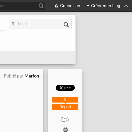
Connexion
+
Créer mon blog
vre
Publié par
Marion
0
Repost