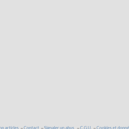
op articles
Contact
Signaler un abus
C.G.U.
Cookies et donné