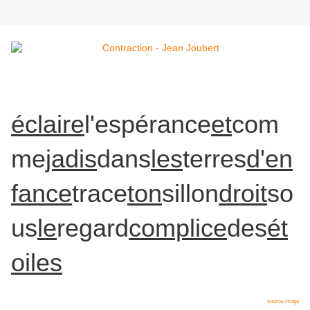
éclaire
l'espérance
et
com
me
jadis
dans
les
terres
d'en
fance
trace
ton
sillon
droit
so
us
le
regard
complice
des
ét
oiles
source image