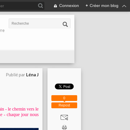
Connexion
+
Créer mon blog
vre
Publié par
Léna J
0
Repost
in - le chemin vers le
ile - chaque jour nous