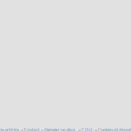
op articles
Contact
Signaler un abus
C.G.U.
Cookies et donné