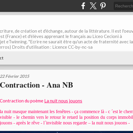
riture, de création et d'échange, autour de la littérature. Il est l'oeu
st (France) et d'élèves apprenant le français au Liceo Cecioni à
ojet eTwinning. "Ecrire ne saurait être qu'un acte de fraternité avec la
rros) Droits d'utilisation : Licence CC-by-nc-sa
ct
22 Février 2015
Contraction - Ana NB
Contraction du poème
La nuit nous jouons
la nuit masque maintenant les fenêtres -
ça commence là - c ´est le chem
visible - le chemin vers le retour le retard la position du corps immob
jouons - après le rêve - l´invisible nous regarde – la nuit nous jouons -