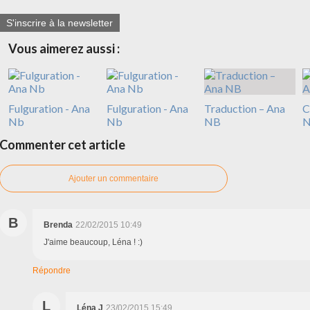
S'inscrire à la newsletter
Vous aimerez aussi :
Fulguration - Ana
Fulguration - Ana
Traduction – Ana
C
Nb
Nb
NB
Commenter cet article
Ajouter un commentaire
B
Brenda
22/02/2015 10:49
J'aime beaucoup, Léna ! :)
Répondre
L
Léna J
23/02/2015 15:49