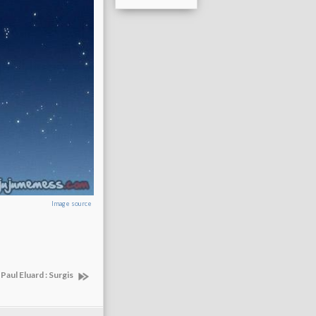
Image source
 Paul Eluard : Surgis