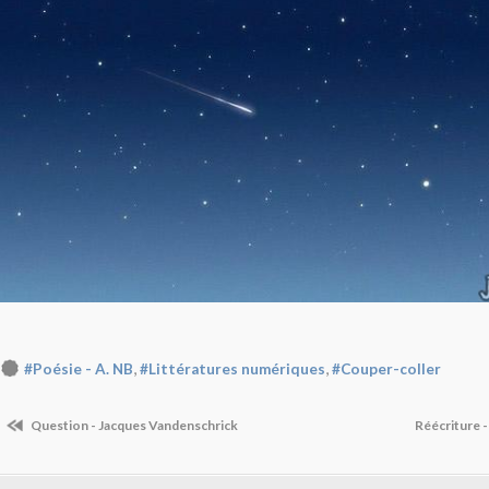
,
,
#Poésie - A. NB
#Littératures numériques
#Couper-coller
Question - Jacques Vandenschrick
Réécriture -