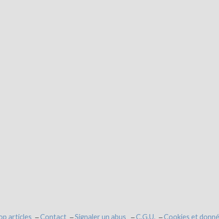
op articles
Contact
Signaler un abus
C.G.U.
Cookies et donné