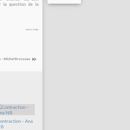
r la question de la
source image
o - Michel Brosseau
ontraction – Ana
NB