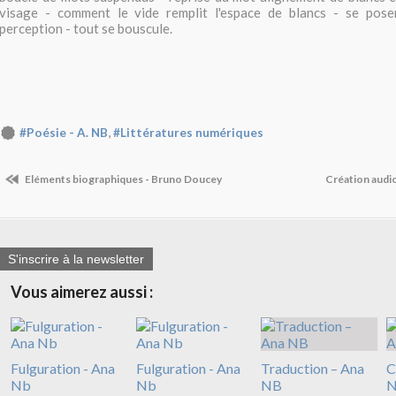
visage - comment le vide remplit l'espace de blancs - se pose
perception - tout se bouscule.
,
#Poésie - A. NB
#Littératures numériques
Eléments biographiques - Bruno Doucey
Création audi
S'inscrire à la newsletter
Vous aimerez aussi :
Fulguration - Ana
Fulguration - Ana
Traduction – Ana
C
Nb
Nb
NB