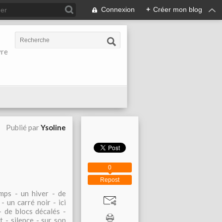
Connexion
+
Créer mon blog
vre
Publié par
Ysoline
0
Repost
mps - un hiver - de
- un carré noir - ici
 de blocs décalés -
 - silence - sur son