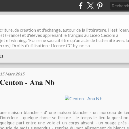
riture, de création et d'échange, autour de la littérature. Il est l'oeu
st (France) et d'élèves apprenant le français au Liceo Cecioni à
ojet eTwinning. "Ecrire ne saurait être qu'un acte de fraternité avec la
rros) Droits d'utilisation : Licence CC-by-nc-sa
ct
15 Mars 2015
Centon - Ana Nb
une maison blanche - d' une maison blanche - un morceau de te
l'intérieur - quelque chose se fissure - le temps le lieu la question 
quelque part entre une voix et un corps absent - un nuage près -
boucle de mots suspendus - reprise du mot alignement de blancs et