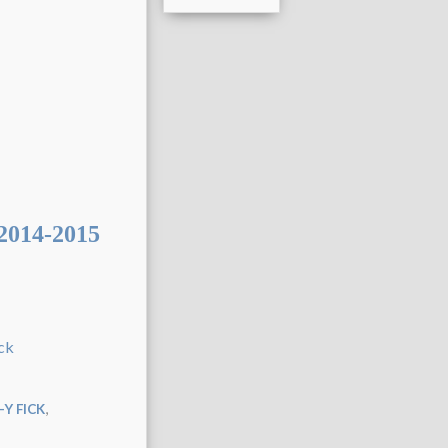
014-2015
,
-Y FICK