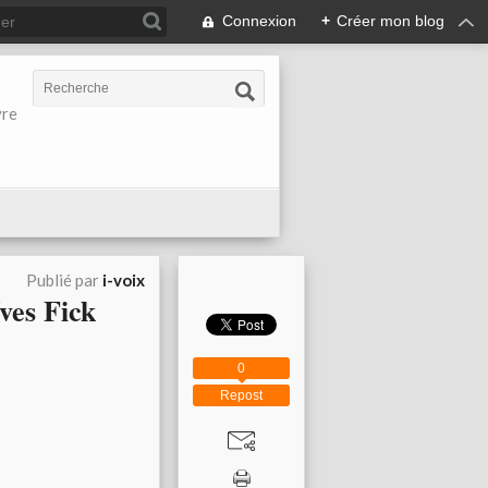
Connexion
+
Créer mon blog
vre
Publié par
i-voix
ves Fick
0
Repost