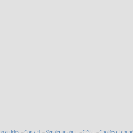
op articles
Contact
Signaler un abus
C.G.U.
Cookies et donné