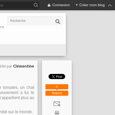
Connexion
+
Créer mon blog
vre
blié par
Clémentine
0
e tomates, un chat
mouvement a fui le
Repost
'appartient plus au
ombé sur le monde.