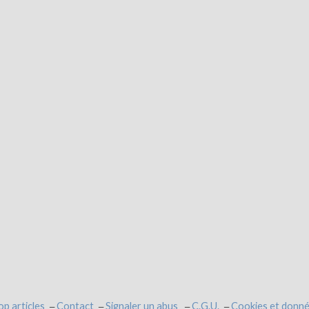
op articles
Contact
Signaler un abus
C.G.U.
Cookies et donné