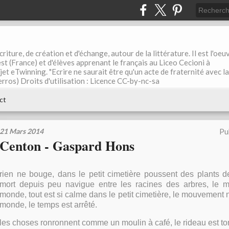
riture, de création et d'échange, autour de la littérature. Il est l'oeu
st (France) et d'élèves apprenant le français au Liceo Cecioni à
ojet eTwinning. "Ecrire ne saurait être qu'un acte de fraternité avec la
rros) Droits d'utilisation : Licence CC-by-nc-sa
ct
21 Mars 2014
Pu
Centon - Gaspard Hons
rien ne bouge, dans le petit cimetière poussent des plants d
mort depuis peu navigue entre les racines des arbres, le 
monde, tout est si calme dans le petit cimetière, le mouvement n
monde, le temps est arrêté.
les choses ronronnent comme un moulin à café, le rideau est t