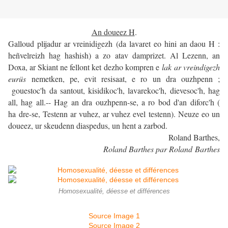
An doueez H
.
Galloud plijadur ar vreinidigezh (da lavaret eo hini an daou H :
heñvelreizh hag hashish) a zo atav damprizet. Al Lezenn, an
Doxa, ar Skiant ne fellont ket dezho kompren e
lak ar vreindigezh
eurüs
nemetken, pe, evit resisaat, e ro un dra ouzhpenn ;
gouestoc'h da santout, kisidikoc'h, lavarekoc'h, dievesoc'h, hag
all, hag all.-- Hag an dra ouzhpenn-se, a ro bod d'an diforc'h (
ha dre-se, Testenn ar vuhez, ar vuhez evel testenn). Neuze eo un
doueez, ur skeudenn diaspedus, un hent a zarbod.
Roland Barthes,
Roland Barthes par Roland Barthes
Homosexualité, déesse et différences
Source Image 1
Source Image 2