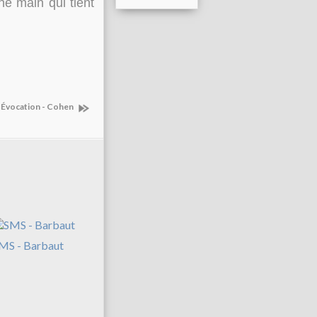
e main qui tient
Évocation - Cohen
MS - Barbaut