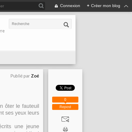
Connexion
+
Créer mon blog
vre
Publié par
Zoé
0
n ôter le fauteuil
Repost
ant ses yeux leurs
crits une jeune