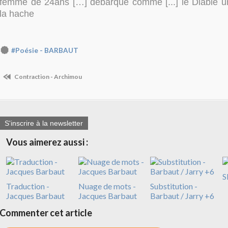
femme de 24ans […] débarque comme [...] le Diable un
la hache
#Poésie - BARBAUT
Contraction - Archimou
S'inscrire à la newsletter
Vous aimerez aussi :
S
Traduction -
Nuage de mots -
Substitution -
Jacques Barbaut
Jacques Barbaut
Barbaut / Jarry +6
Commenter cet article