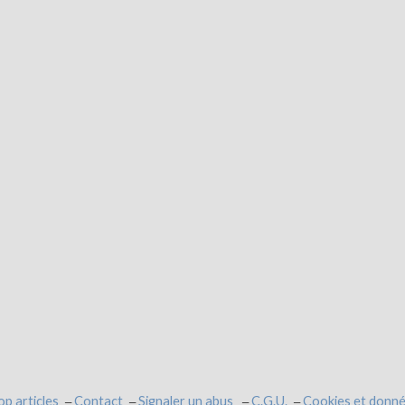
op articles
Contact
Signaler un abus
C.G.U.
Cookies et donné