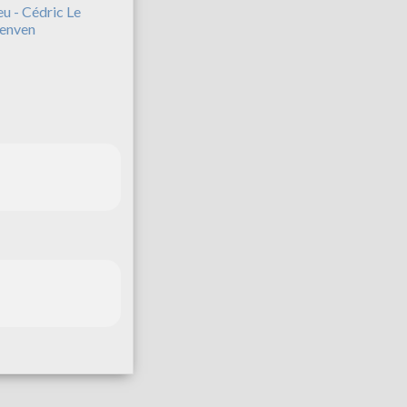
eu - Cédric Le
enven