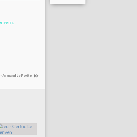
envern.
 - Armand Le Poête