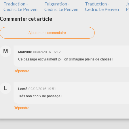
Traduction -
Fulguration -
Traduction -
J
Cédric Le Penven
Cédric Le Penven
Cédric Le Penven
P
Commenter cet article
Ajouter un commentaire
M
Mathilde
06/02/2016 16:12
Ce passage est vraiment joli, on s'imagine pleins de choses !
Répondre
L
Lomé
02/02/2016 19:51
Très bon choix de passage !
Répondre