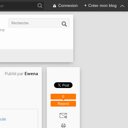
Connexion
+
Créer mon blog
vre
Publié par
Ewena
0
Repost
uie