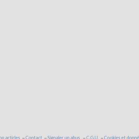
op articles
Contact
Signaler un abus
C.G.U.
Cookies et donné